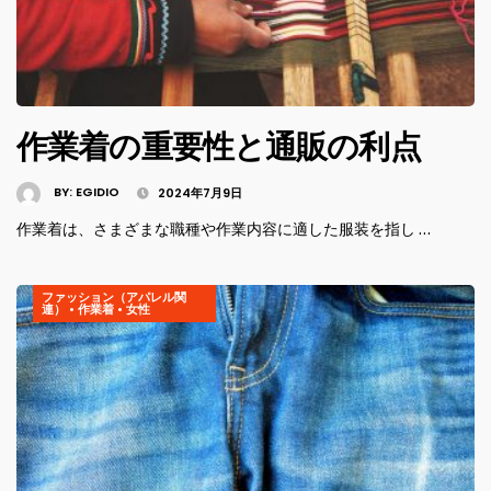
作業着の重要性と通販の利点
BY:
EGIDIO
2024年7月9日
作業着は、さまざまな職種や作業内容に適した服装を指し …
ファッション（アパレル関
連）
•
作業着
•
女性