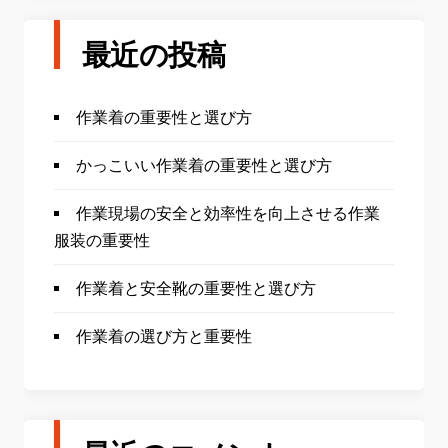
ョ
ン
最近の投稿
作業着の重要性と選び方
かっこいい作業着の重要性と選び方
作業現場の安全と効率性を向上させる作業
服装の重要性
作業着と安全靴の重要性と選び方
作業着の選び方と重要性