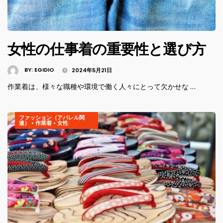
女性の仕事着の重要性と選び方
BY:
EGIDIO
2024年5月21日
作業着は、様々な職種や環境で働く人々にとって欠かせな …
ファッション（アパレル関
連）
•
作業着
•
女性