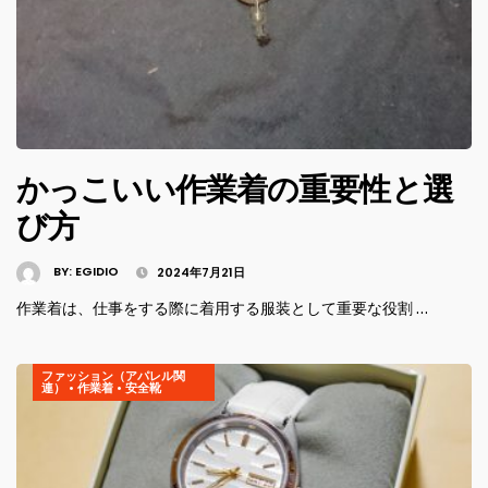
かっこいい作業着の重要性と選
び方
BY:
EGIDIO
2024年7月21日
作業着は、仕事をする際に着用する服装として重要な役割 …
ファッション（アパレル関
連）
•
作業着
•
安全靴