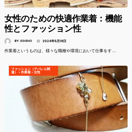
女性のための快適作業着：機能
性とファッション性
BY:
EGIDIO
2024年5月18日
作業着というものは、様々な職種や環境において仕事をす …
ファッション（アパレル関
連）
•
作業着
•
女性