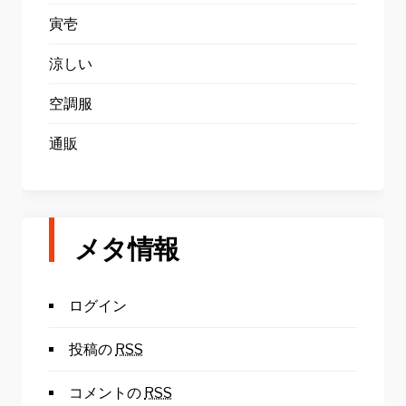
寅壱
涼しい
空調服
通販
メタ情報
ログイン
投稿の
RSS
コメントの
RSS