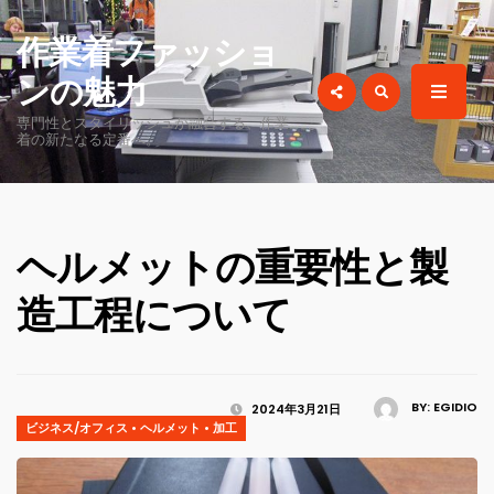
for:
作業着ファッショ
ンの魅力
専門性とスタイリッシュが融合する、作業
着の新たなる定番へ。
ヘルメットの重要性と製
造工程について
BY:
EGIDIO
2024年3月21日
ビジネス/オフィス
•
ヘルメット
•
加工