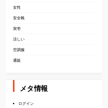
女性
安全靴
寅壱
涼しい
空調服
通販
メタ情報
ログイン