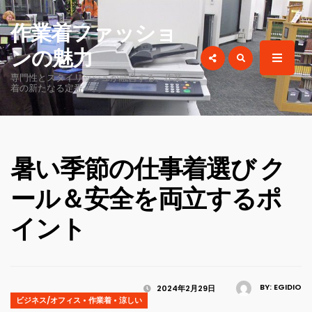
for:
作業着ファッショ
ンの魅力
専門性とスタイリッシュが融合する、作業
着の新たなる定番へ。
暑い季節の仕事着選び ク
ール＆安全を両立するポ
イント
BY:
EGIDIO
2024年2月29日
ビジネス/オフィス
•
作業着
•
涼しい