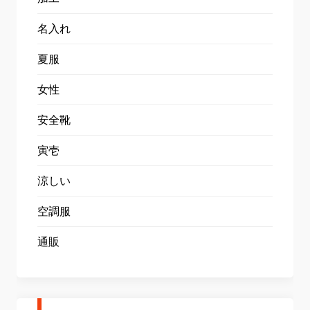
名入れ
夏服
女性
安全靴
寅壱
涼しい
空調服
通販